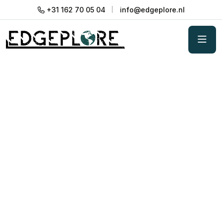
+31 162 70 05 04
info@edgeplore.nl
Bedrijfsuitje strand: zon,
ontspanning en samen
genieten
Even weg van kantoor en met je voeten in het
zand. De zon op je gezicht, een drankje in je hand
en samen iets beleven. Een bedrijfsuitje op het
strand voelt direct anders. Informeler, losser en met