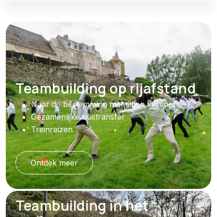
Teambuilding op rijafstand
Naar de bestemming met eigen vervoer
Gezamenlijke bustransfer
Treinreizen
Ontdek meer
Teambuilding in het