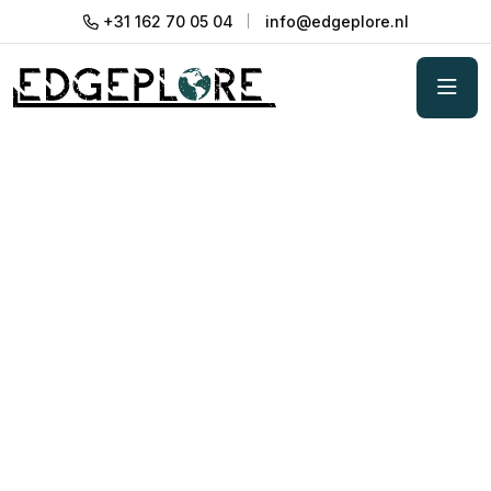
+31 162 70 05 04
info@edgeplore.nl
Teambuilding met
overnachting
Teambuilding met een of meerdere overnachtingen
zorgt voor verdieping en verbinding buiten de
werkomgeving. Kies voor een avontuurlijk
programma in binnen- of buitenland, of ga een
stap verder met professionele coaching en training
voor echte teamontwikkeling. Samen bouwen we