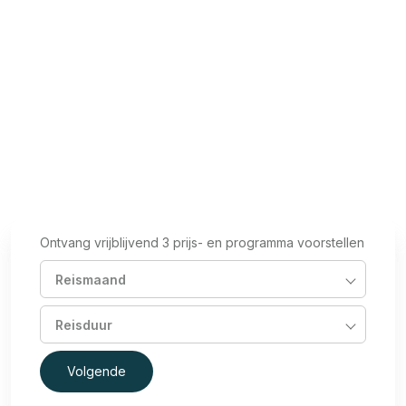
aan vertrouwen, samenwerking en groei – in een
setting die inspireert én bijblijft.
Lees meer
Ontvang vrijblijvend 3 prijs- en programma voorstellen
Reismaand
Reisduur
Volgende