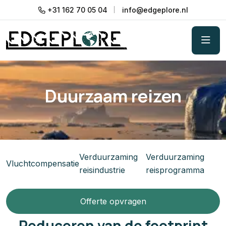
+31 162 70 05 04
info@edgeplore.nl
Duurzaam reizen
Verduurzaming
Verduurzaming
Vluchtcompensatie
reisindustrie
reisprogramma
Offerte opvragen
Reduceren van de footprint